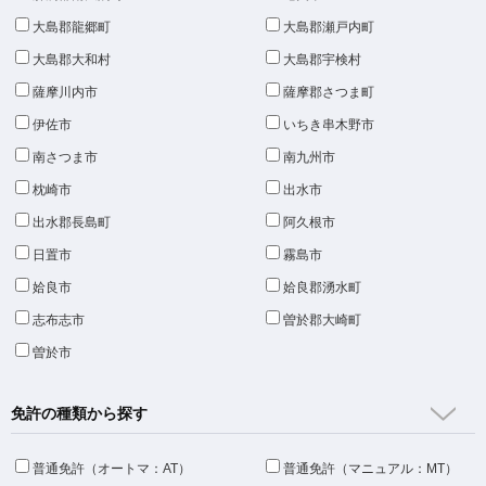
大島郡龍郷町
大島郡瀬戸内町
大島郡大和村
大島郡宇検村
薩摩川内市
薩摩郡さつま町
伊佐市
いちき串木野市
南さつま市
南九州市
枕崎市
出水市
出水郡長島町
阿久根市
日置市
霧島市
姶良市
姶良郡湧水町
志布志市
曽於郡大崎町
曽於市
免許の種類から探す
普通免許（オートマ：AT）
普通免許（マニュアル：MT）