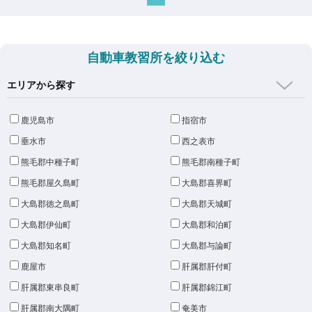
自動車教習所を絞り込む
エリアから探す
鹿児島市
指宿市
垂水市
西之表市
熊毛郡中種子町
熊毛郡南種子町
熊毛郡屋久島町
大島郡喜界町
大島郡徳之島町
大島郡天城町
大島郡伊仙町
大島郡和泊町
大島郡知名町
大島郡与論町
鹿屋市
肝属郡肝付町
肝属郡東串良町
肝属郡錦江町
肝属郡南大隅町
奄美市