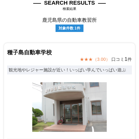
SEARCH RESULTS
検索結果
鹿児島県の自動車教習所
対象件数
1
件
種子島自動車学校
1
★★★（3.00）
口コミ
件
観光地やレジャー施設が近い！いっぱい学んでいっぱい遊ぶ