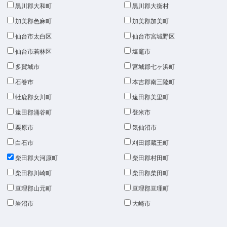
黒川郡大和町
黒川郡大衡村
加美郡色麻町
加美郡加美町
仙台市太白区
仙台市宮城野区
仙台市若林区
塩竈市
多賀城市
宮城郡七ヶ浜町
石巻市
本吉郡南三陸町
牡鹿郡女川町
遠田郡美里町
遠田郡涌谷町
登米市
栗原市
気仙沼市
白石市
刈田郡蔵王町
柴田郡大河原町
柴田郡村田町
柴田郡川崎町
柴田郡柴田町
亘理郡山元町
亘理郡亘理町
岩沼市
大崎市