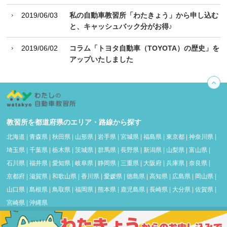
2019/06/03
私の自動車教習所「わたきょう」から申し込む
と、キャッシュバック分がお得♪
2019/06/02
コラム「トヨタ自動車（TOYOTA）の歴史」を
アップいたしました
教習所を都道府県のエリア・路線から探す
北海道
|
青森県
|
秋田県
|
山形県
|
岩手県
|
宮城県
|
福島県
|
東京都
|
神奈川県
|
埼玉県
|
千葉県
|
栃木県
|
茨城県
|
群馬県
|
長野県
|
新潟県
|
山梨県
|
富山県
|
石川県
|
福井県
|
愛知県
|
岐阜県
|
静岡県
|
三重県
|
大阪府
|
兵庫県
|
奈良県
|
京都府
|
滋賀県
|
和歌山県
|
香川県
|
愛媛県
|
徳島県
|
高知県
|
広島県
|
岡山県
|
山口県
|
島根県
|
鳥取県
|
福岡県
|
熊本県
|
鹿児島県
|
長崎県
|
大分県
|
佐賀県
|
宮崎県
|
沖縄県
よくあるご質問