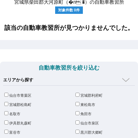
宮城県柴田郡大河原町（�n �）の自動車教習所
対象件数
0
件
該当の自動車教習所が見つかりませんでした。
自動車教習所を絞り込む
エリアから探す
仙台市青葉区
宮城郡利府町
宮城郡松島町
東松島市
名取市
角田市
伊具郡丸森町
仙台市泉区
富谷市
黒川郡大郷町