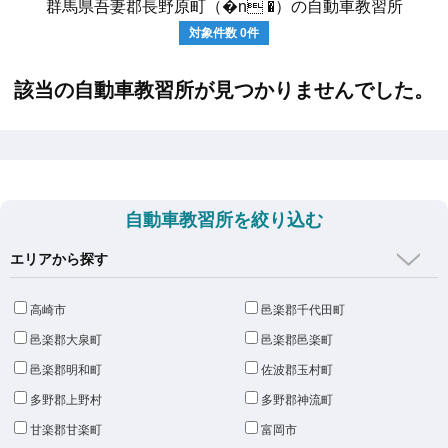
群馬県吾妻郡長野原町（�n �）の自動車教習所
対象件数
0
件
該当の自動車教習所が見つかりませんでした。
自動車教習所を絞り込む
エリアから探す
高崎市
邑楽郡千代田町
邑楽郡大泉町
邑楽郡邑楽町
邑楽郡明和町
佐波郡玉村町
多野郡上野村
多野郡神流町
甘楽郡甘楽町
富岡市