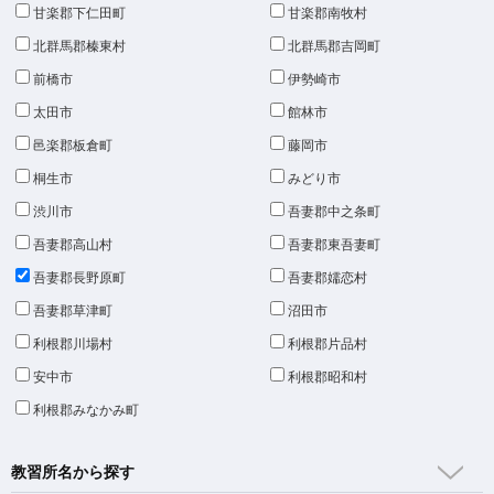
甘楽郡下仁田町
甘楽郡南牧村
北群馬郡榛東村
北群馬郡吉岡町
前橋市
伊勢崎市
太田市
館林市
邑楽郡板倉町
藤岡市
桐生市
みどり市
渋川市
吾妻郡中之条町
吾妻郡高山村
吾妻郡東吾妻町
吾妻郡長野原町
吾妻郡嬬恋村
吾妻郡草津町
沼田市
利根郡川場村
利根郡片品村
安中市
利根郡昭和村
利根郡みなかみ町
教習所名から探す