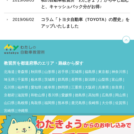
2019/06/03
私の自動車教習所「わたきょう」から申し込む
と、キャッシュバック分がお得♪
2019/06/02
コラム「トヨタ自動車（TOYOTA）の歴史」を
アップいたしました
教習所を都道府県のエリア・路線から探す
北海道
|
青森県
|
秋田県
|
山形県
|
岩手県
|
宮城県
|
福島県
|
東京都
|
神奈川県
|
埼玉県
|
千葉県
|
栃木県
|
茨城県
|
群馬県
|
長野県
|
新潟県
|
山梨県
|
富山県
|
石川県
|
福井県
|
愛知県
|
岐阜県
|
静岡県
|
三重県
|
大阪府
|
兵庫県
|
奈良県
|
京都府
|
滋賀県
|
和歌山県
|
香川県
|
愛媛県
|
徳島県
|
高知県
|
広島県
|
岡山県
|
山口県
|
島根県
|
鳥取県
|
福岡県
|
熊本県
|
鹿児島県
|
長崎県
|
大分県
|
佐賀県
|
宮崎県
|
沖縄県
よくあるご質問
車・教習所豆知識&ノウハウ