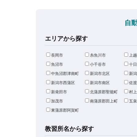
自
エリアから探す
長岡市
糸魚川市
上越
魚沼市
小千谷市
十日
中魚沼郡津南町
新潟市北区
新潟
新潟市西蒲区
新潟市南区
佐渡
新発田市
北蒲原郡聖籠町
村上
加茂市
南蒲原郡田上町
五泉
東蒲原郡阿賀町
教習所名から探す