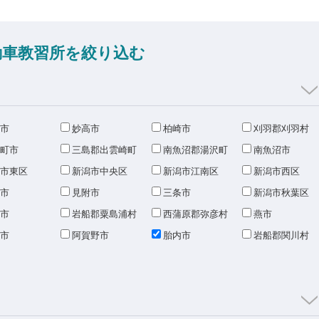
動車教習所を絞り込む
市
妙高市
柏崎市
刈羽郡刈羽村
町市
三島郡出雲崎町
南魚沼郡湯沢町
南魚沼市
市東区
新潟市中央区
新潟市江南区
新潟市西区
市
見附市
三条市
新潟市秋葉区
市
岩船郡粟島浦村
西蒲原郡弥彦村
燕市
市
阿賀野市
胎内市
岩船郡関川村