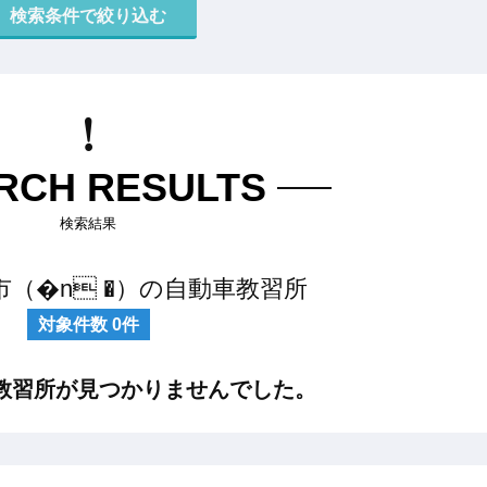
RCH RESULTS
検索結果
（�n �）の自動車教習所
対象件数
0
件
教習所が見つかりませんでした。