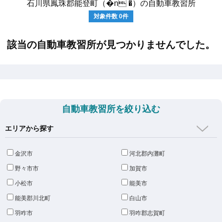
石川県鳳珠郡能登町（�n �）の自動車教習所
対象件数
0
件
該当の自動車教習所が見つかりませんでした。
自動車教習所を絞り込む
エリアから探す
金沢市
河北郡内灘町
野々市市
加賀市
小松市
能美市
能美郡川北町
白山市
羽咋市
羽咋郡志賀町