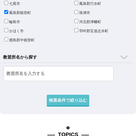
七尾市
鳳珠郡穴水町
鳳珠郡能登町
珠洲市
輪島市
河北郡津幡町
かほく市
羽咋郡宝達志水町
鹿島郡中能登町
教習所名から探す
TOPICS