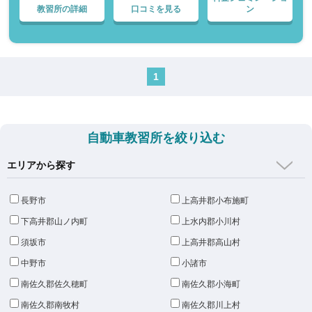
教習所の詳細
口コミを見る
ン
1
自動車教習所を絞り込む
エリアから探す
長野市
上高井郡小布施町
下高井郡山ノ内町
上水内郡小川村
須坂市
上高井郡高山村
中野市
小諸市
南佐久郡佐久穂町
南佐久郡小海町
南佐久郡南牧村
南佐久郡川上村