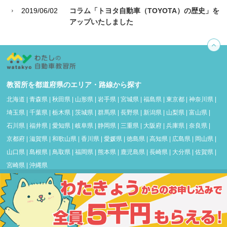
2019/06/02
コラム「トヨタ自動車（TOYOTA）の歴史」を
アップいたしました
教習所を都道府県のエリア・路線から探す
北海道
|
青森県
|
秋田県
|
山形県
|
岩手県
|
宮城県
|
福島県
|
東京都
|
神奈川県
|
埼玉県
|
千葉県
|
栃木県
|
茨城県
|
群馬県
|
長野県
|
新潟県
|
山梨県
|
富山県
|
石川県
|
福井県
|
愛知県
|
岐阜県
|
静岡県
|
三重県
|
大阪府
|
兵庫県
|
奈良県
|
京都府
|
滋賀県
|
和歌山県
|
香川県
|
愛媛県
|
徳島県
|
高知県
|
広島県
|
岡山県
|
山口県
|
島根県
|
鳥取県
|
福岡県
|
熊本県
|
鹿児島県
|
長崎県
|
大分県
|
佐賀県
|
宮崎県
|
沖縄県
よくあるご質問
車・教習所豆知識&ノウハウ
©2018 わたしの自動車教習所