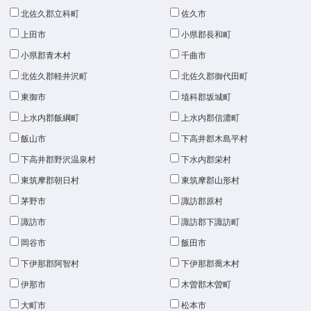
北佐久郡立科町
佐久市
上田市
小県郡長和町
小県郡青木村
千曲市
北佐久郡軽井沢町
北佐久郡御代田町
東御市
埴科郡坂城町
上水内郡飯綱町
上水内郡信濃町
飯山市
下高井郡木島平村
下高井郡野沢温泉村
下水内郡栄村
東筑摩郡朝日村
東筑摩郡山形村
茅野市
諏訪郡原村
諏訪市
諏訪郡下諏訪町
岡谷市
飯田市
下伊那郡阿智村
下伊那郡喬木村
伊那市
木曽郡木曽町
大町市
松本市