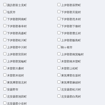
諏訪郡富士見町
上伊那郡辰野町
塩尻市
下伊那郡天龍村
下伊那郡阿南町
下伊那郡売木村
下伊那郡泰阜村
下伊那郡下條村
下伊那郡高森町
下伊那郡豊丘村
下伊那郡松川町
上伊那郡飯島町
上伊那郡中川村
駒ヶ根市
上伊那郡宮田村
上伊那郡南箕輪村
上伊那郡箕輪町
木曽郡南木曽町
木曽郡大桑村
木曽郡上松町
木曽郡木祖村
東筑摩郡生坂村
東筑摩郡筑北村
東筑摩郡麻績村
安曇野市
北安曇郡松川村
北安曇郡池田町
北安曇郡白馬村
北安曇郡小谷村