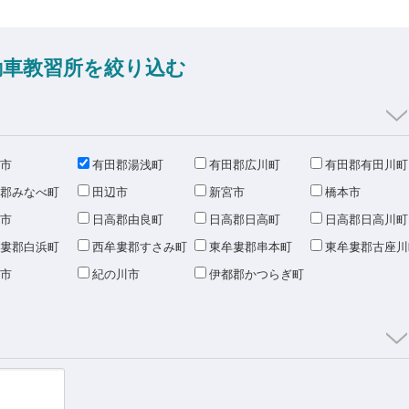
動車教習所を絞り込む
市
有田郡湯浅町
有田郡広川町
有田郡有田川町
郡みなべ町
田辺市
新宮市
橋本市
市
日高郡由良町
日高郡日高町
日高郡日高川町
婁郡白浜町
西牟婁郡すさみ町
東牟婁郡串本町
東牟婁郡古座川
市
紀の川市
伊都郡かつらぎ町