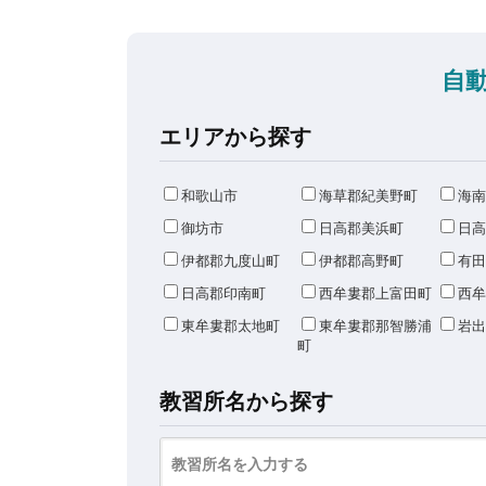
自
エリアから探す
和歌山市
海草郡紀美野町
海南
御坊市
日高郡美浜町
日高
伊都郡九度山町
伊都郡高野町
有田
日高郡印南町
西牟婁郡上富田町
西牟
東牟婁郡太地町
東牟婁郡那智勝浦
岩出
町
教習所名から探す