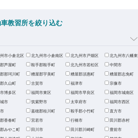
動車教習所を絞り込む
州市小倉北区
北九州市小倉南区
北九州市戸畑区
北九州市八幡東
郡芦屋町
鞍手郡鞍手町
北九州市若松区
中間市
郡那珂川町
糟屋郡宇美町
糟屋郡須惠町
糟屋郡志免町
郡久山町
古賀市
福津市
宗像市
市博多区
福岡市東区
福岡市早良区
福岡市城南区
城市
筑紫野市
太宰府市
福岡市西区
市
嘉穂郡桂川町
鞍手郡小竹町
直方市
郡香春町
宮若市
行橋市
田川郡赤村
郡みやこ町
田川市
田川郡川崎町
豊前市