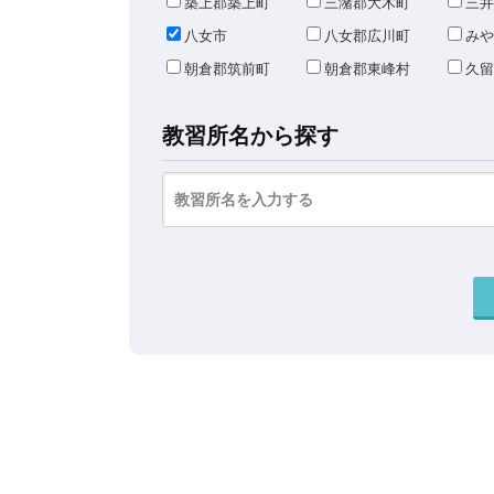
築上郡築上町
三潴郡大木町
三井
八女市
八女郡広川町
みや
朝倉郡筑前町
朝倉郡東峰村
久留
教習所名から探す