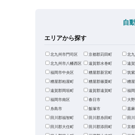
自
エリアから探す
北九州市門司区
京都郡苅田町
北九
北九州市八幡西区
遠賀郡水巻町
遠賀
福岡市中央区
糟屋郡新宮町
筑紫
糟屋郡粕屋町
糟屋郡篠栗町
糟屋
遠賀郡岡垣町
遠賀郡遠賀町
福岡
福岡市南区
春日市
大野
糸島市
飯塚市
嘉麻
田川郡福智町
田川郡糸田町
田川
田川郡大任町
田川郡添田町
京都