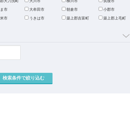
郡大刀洗町
大川市
柳川市
筑後市
ま市
大牟田市
朝倉市
小郡市
米市
うきは市
築上郡吉富町
築上郡上毛町