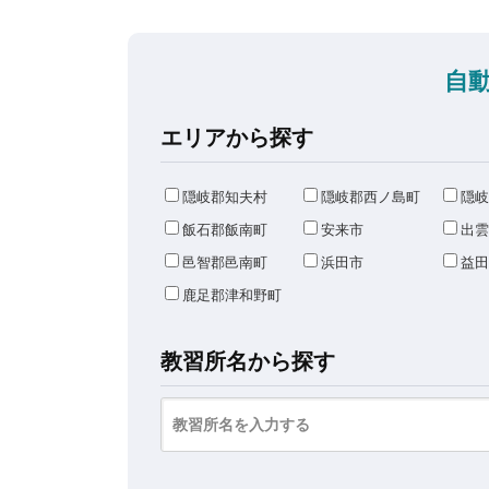
自
エリアから探す
隠岐郡知夫村
隠岐郡西ノ島町
隠岐
飯石郡飯南町
安来市
出雲
邑智郡邑南町
浜田市
益田
鹿足郡津和野町
教習所名から探す