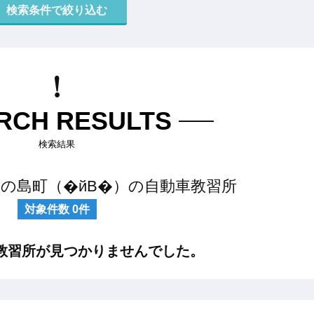
RCH RESULTS
検索結果
の島町（�йB�）の自動車教習所
対象件数
0
件
教習所が見つかりませんでした。