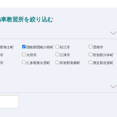
動車教習所を絞り込む
郡海士町
隠岐郡隠岐の島町
松江市
雲南市
市
大田市
江津市
邑智郡川本町
市
仁多郡奥出雲町
邑智郡美郷町
鹿足郡吉賀町