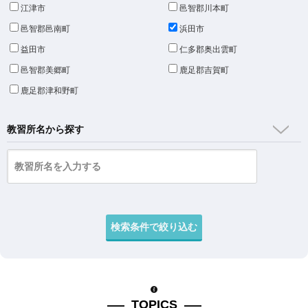
江津市
邑智郡川本町
邑智郡邑南町
浜田市
益田市
仁多郡奥出雲町
邑智郡美郷町
鹿足郡吉賀町
鹿足郡津和野町
教習所名から探す
TOPICS