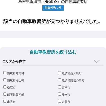
島根県浜田市（�йB�）の自動車教習所
対象件数
0
件
該当の自動車教習所が見つかりませんでした。
自動車教習所を絞り込む
エリアから探す
隠岐郡知夫村
隠岐郡西ノ島町
隠岐郡海士町
隠岐郡隠岐の島町
松江市
雲南市
飯石郡飯南町
安来市
出雲市
大田市