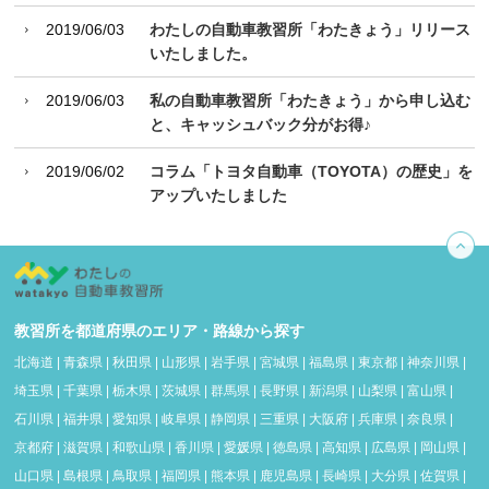
2019/06/03
わたしの自動車教習所「わたきょう」リリース
いたしました。
2019/06/03
私の自動車教習所「わたきょう」から申し込む
と、キャッシュバック分がお得♪
2019/06/02
コラム「トヨタ自動車（TOYOTA）の歴史」を
アップいたしました
教習所を都道府県のエリア・路線から探す
北海道
|
青森県
|
秋田県
|
山形県
|
岩手県
|
宮城県
|
福島県
|
東京都
|
神奈川県
|
埼玉県
|
千葉県
|
栃木県
|
茨城県
|
群馬県
|
長野県
|
新潟県
|
山梨県
|
富山県
|
石川県
|
福井県
|
愛知県
|
岐阜県
|
静岡県
|
三重県
|
大阪府
|
兵庫県
|
奈良県
|
京都府
|
滋賀県
|
和歌山県
|
香川県
|
愛媛県
|
徳島県
|
高知県
|
広島県
|
岡山県
|
山口県
|
島根県
|
鳥取県
|
福岡県
|
熊本県
|
鹿児島県
|
長崎県
|
大分県
|
佐賀県
|