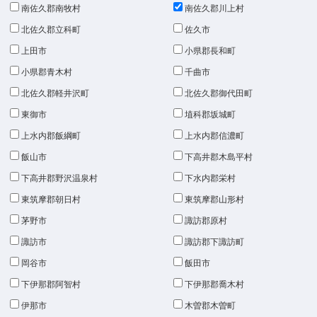
南佐久郡南牧村
南佐久郡川上村
北佐久郡立科町
佐久市
上田市
小県郡長和町
小県郡青木村
千曲市
北佐久郡軽井沢町
北佐久郡御代田町
東御市
埴科郡坂城町
上水内郡飯綱町
上水内郡信濃町
飯山市
下高井郡木島平村
下高井郡野沢温泉村
下水内郡栄村
東筑摩郡朝日村
東筑摩郡山形村
茅野市
諏訪郡原村
諏訪市
諏訪郡下諏訪町
岡谷市
飯田市
下伊那郡阿智村
下伊那郡喬木村
伊那市
木曽郡木曽町