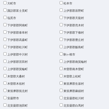
大町市
松本市
諏訪郡富士見町
上伊那郡辰野町
塩尻市
下伊那郡天龍村
下伊那郡阿南町
下伊那郡売木村
下伊那郡泰阜村
下伊那郡下條村
下伊那郡高森町
下伊那郡豊丘村
下伊那郡松川町
上伊那郡飯島町
上伊那郡中川村
駒ヶ根市
上伊那郡宮田村
上伊那郡南箕輪村
上伊那郡箕輪町
木曽郡南木曽町
木曽郡大桑村
木曽郡上松町
木曽郡木祖村
東筑摩郡生坂村
東筑摩郡筑北村
東筑摩郡麻績村
安曇野市
北安曇郡松川村
北安曇郡池田町
北安曇郡白馬村