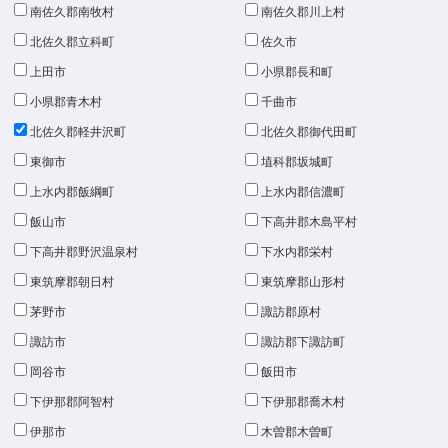
南佐久郡南牧村
南佐久郡川上村
北佐久郡立科町
佐久市
上田市
小県郡長和町
小県郡青木村
千曲市
北佐久郡軽井沢町
北佐久郡御代田町
東御市
埴科郡坂城町
上水内郡飯綱町
上水内郡信濃町
飯山市
下高井郡木島平村
下高井郡野沢温泉村
下水内郡栄村
東筑摩郡朝日村
東筑摩郡山形村
茅野市
諏訪郡原村
諏訪市
諏訪郡下諏訪町
岡谷市
飯田市
下伊那郡阿智村
下伊那郡喬木村
伊那市
木曽郡木曽町