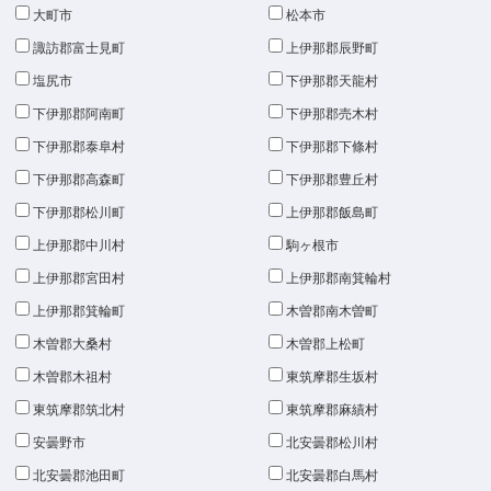
大町市
松本市
諏訪郡富士見町
上伊那郡辰野町
塩尻市
下伊那郡天龍村
下伊那郡阿南町
下伊那郡売木村
下伊那郡泰阜村
下伊那郡下條村
下伊那郡高森町
下伊那郡豊丘村
下伊那郡松川町
上伊那郡飯島町
上伊那郡中川村
駒ヶ根市
上伊那郡宮田村
上伊那郡南箕輪村
上伊那郡箕輪町
木曽郡南木曽町
木曽郡大桑村
木曽郡上松町
木曽郡木祖村
東筑摩郡生坂村
東筑摩郡筑北村
東筑摩郡麻績村
安曇野市
北安曇郡松川村
北安曇郡池田町
北安曇郡白馬村