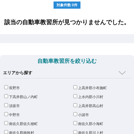
対象件数
0
件
該当の自動車教習所が見つかりませんでした。
自動車教習所を絞り込む
エリアから探す
長野市
上高井郡小布施町
下高井郡山ノ内町
上水内郡小川村
須坂市
上高井郡高山村
中野市
小諸市
南佐久郡佐久穂町
南佐久郡小海町
南佐久郡南牧村
南佐久郡川上村