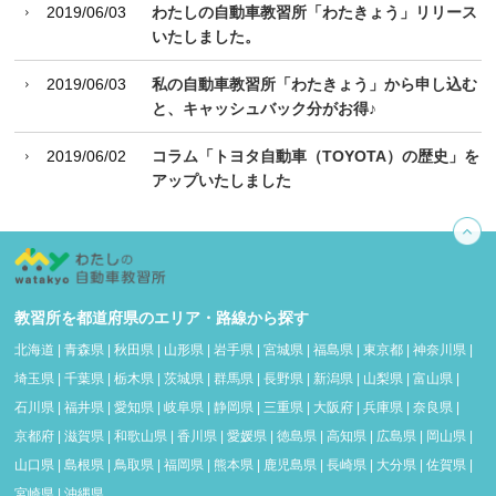
2019/06/03
わたしの自動車教習所「わたきょう」リリース
いたしました。
2019/06/03
私の自動車教習所「わたきょう」から申し込む
と、キャッシュバック分がお得♪
2019/06/02
コラム「トヨタ自動車（TOYOTA）の歴史」を
アップいたしました
教習所を都道府県のエリア・路線から探す
北海道
|
青森県
|
秋田県
|
山形県
|
岩手県
|
宮城県
|
福島県
|
東京都
|
神奈川県
|
埼玉県
|
千葉県
|
栃木県
|
茨城県
|
群馬県
|
長野県
|
新潟県
|
山梨県
|
富山県
|
石川県
|
福井県
|
愛知県
|
岐阜県
|
静岡県
|
三重県
|
大阪府
|
兵庫県
|
奈良県
|
京都府
|
滋賀県
|
和歌山県
|
香川県
|
愛媛県
|
徳島県
|
高知県
|
広島県
|
岡山県
|
山口県
|
島根県
|
鳥取県
|
福岡県
|
熊本県
|
鹿児島県
|
長崎県
|
大分県
|
佐賀県
|
宮崎県
|
沖縄県