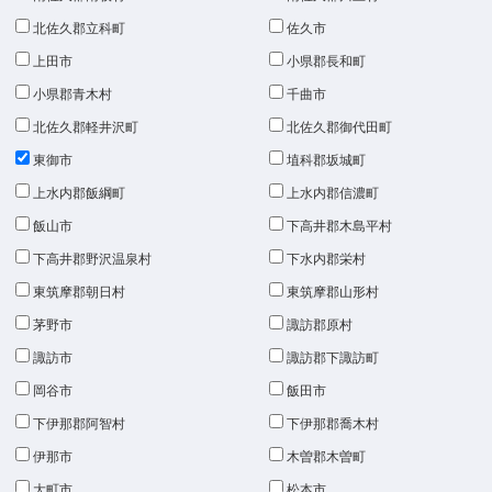
北佐久郡立科町
佐久市
上田市
小県郡長和町
小県郡青木村
千曲市
北佐久郡軽井沢町
北佐久郡御代田町
東御市
埴科郡坂城町
上水内郡飯綱町
上水内郡信濃町
飯山市
下高井郡木島平村
下高井郡野沢温泉村
下水内郡栄村
東筑摩郡朝日村
東筑摩郡山形村
茅野市
諏訪郡原村
諏訪市
諏訪郡下諏訪町
岡谷市
飯田市
下伊那郡阿智村
下伊那郡喬木村
伊那市
木曽郡木曽町
大町市
松本市