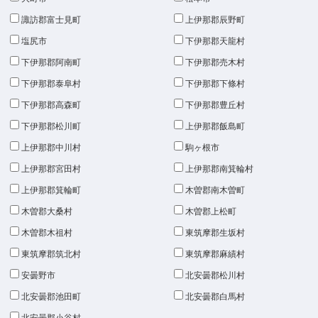
諏訪郡富士見町
上伊那郡辰野町
塩尻市
下伊那郡天龍村
下伊那郡阿南町
下伊那郡売木村
下伊那郡泰阜村
下伊那郡下條村
下伊那郡高森町
下伊那郡豊丘村
下伊那郡松川町
上伊那郡飯島町
上伊那郡中川村
駒ヶ根市
上伊那郡宮田村
上伊那郡南箕輪村
上伊那郡箕輪町
木曽郡南木曽町
木曽郡大桑村
木曽郡上松町
木曽郡木祖村
東筑摩郡生坂村
東筑摩郡筑北村
東筑摩郡麻績村
安曇野市
北安曇郡松川村
北安曇郡池田町
北安曇郡白馬村