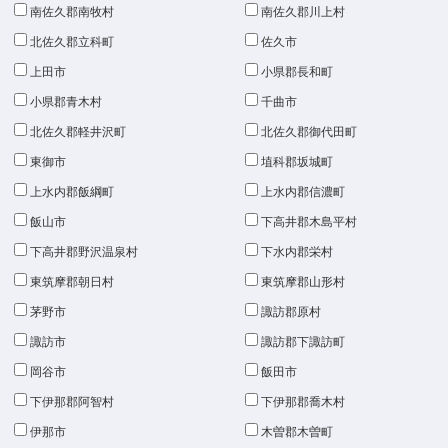
南佐久郡南牧村
南佐久郡川上村
北佐久郡立科町
佐久市
上田市
小県郡長和町
小県郡青木村
千曲市
北佐久郡軽井沢町
北佐久郡御代田町
東御市
埴科郡坂城町
上水内郡飯綱町
上水内郡信濃町
飯山市
下高井郡木島平村
下高井郡野沢温泉村
下水内郡栄村
東筑摩郡朝日村
東筑摩郡山形村
茅野市
諏訪郡原村
諏訪市
諏訪郡下諏訪町
岡谷市
飯田市
下伊那郡阿智村
下伊那郡喬木村
伊那市
木曽郡木曽町