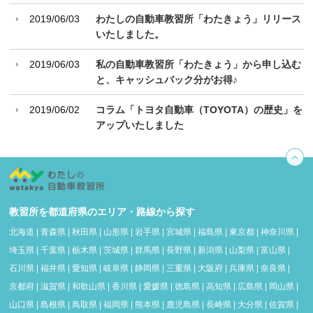
2019/06/03
わたしの自動車教習所「わたきょう」リリース
いたしました。
2019/06/03
私の自動車教習所「わたきょう」から申し込む
と、キャッシュバック分がお得♪
2019/06/02
コラム「トヨタ自動車（TOYOTA）の歴史」を
アップいたしました
教習所を都道府県のエリア・路線から探す
北海道
|
青森県
|
秋田県
|
山形県
|
岩手県
|
宮城県
|
福島県
|
東京都
|
神奈川県
|
埼玉県
|
千葉県
|
栃木県
|
茨城県
|
群馬県
|
長野県
|
新潟県
|
山梨県
|
富山県
|
石川県
|
福井県
|
愛知県
|
岐阜県
|
静岡県
|
三重県
|
大阪府
|
兵庫県
|
奈良県
|
京都府
|
滋賀県
|
和歌山県
|
香川県
|
愛媛県
|
徳島県
|
高知県
|
広島県
|
岡山県
|
山口県
|
島根県
|
鳥取県
|
福岡県
|
熊本県
|
鹿児島県
|
長崎県
|
大分県
|
佐賀県
|