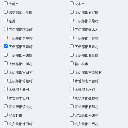
大町市
松本市
諏訪郡富士見町
上伊那郡辰野町
塩尻市
下伊那郡天龍村
下伊那郡阿南町
下伊那郡売木村
下伊那郡泰阜村
下伊那郡下條村
下伊那郡高森町
下伊那郡豊丘村
下伊那郡松川町
上伊那郡飯島町
上伊那郡中川村
駒ヶ根市
上伊那郡宮田村
上伊那郡南箕輪村
上伊那郡箕輪町
木曽郡南木曽町
木曽郡大桑村
木曽郡上松町
木曽郡木祖村
東筑摩郡生坂村
東筑摩郡筑北村
東筑摩郡麻績村
安曇野市
北安曇郡松川村
北安曇郡池田町
北安曇郡白馬村